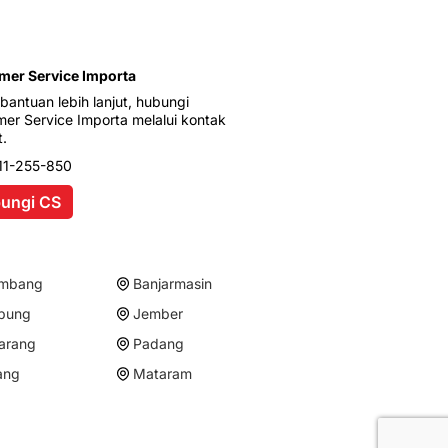
mer Service Importa
bantuan lebih lanjut, hubungi
er Service Importa melalui kontak
t.
11-255-850
ungi CS
embang
Banjarmasin
pung
Jember
arang
Padang
ang
Mataram