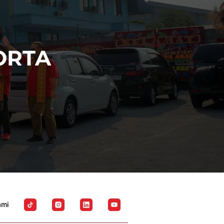
ORTA
ami