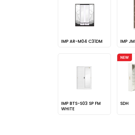
IMP AR-M04 C31DM
IMP JM
NEW
IMP BTS-S03 SP FM
SDH
WHITE