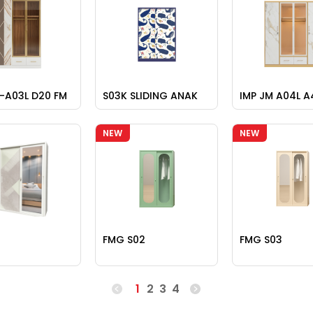
-A03L D20 FM
S03K SLIDING ANAK
IMP JM A04L A
NEW
NEW
FMG S02
FMG S03
1
2
3
4