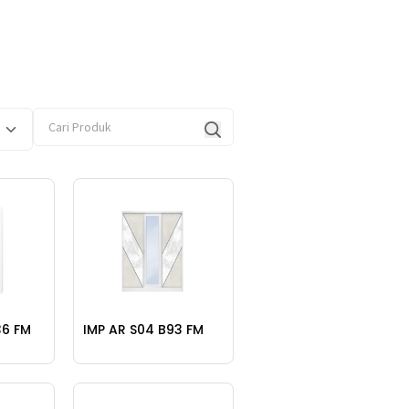
Cari
untuk:
36 FM
IMP AR S04 B93 FM