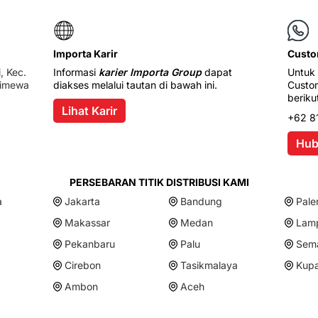
Importa Karir
Custo
, Kec.
Informasi
karier Importa Group
dapat
Untuk 
timewa
diakses melalui tautan di bawah ini.
Custom
beriku
Lihat Karir
+62 8
Hub
PERSEBARAN TITIK DISTRIBUSI KAMI
a
Jakarta
Bandung
Pal
Makassar
Medan
Lam
Pekanbaru
Palu
Sem
Cirebon
Tasikmalaya
Kup
Ambon
Aceh