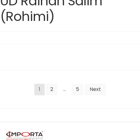
UD Raihan Salim
(Rohimi)
Posts
1
2
…
5
Next
pagination